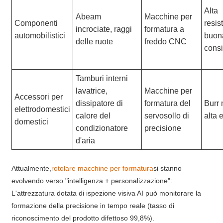
Alta
Abeam
Macchine per
Componenti
resis
incrociate, raggi
formatura a
automobilistici
buon
delle ruote
freddo CNC
cons
Tamburi interni
lavatrice,
Macchine per
Accessori per
dissipatore di
formatura del
Burr 
elettrodomestici
calore del
servosollo di
alta 
domestici
condizionatore
precisione
d'aria
Attualmente,
rotolare macchine per formatura
si stanno
evolvendo verso "intelligenza + personalizzazione":
L'attrezzatura dotata di ispezione visiva AI può monitorare la
formazione della precisione in tempo reale (tasso di
riconoscimento del prodotto difettoso 99,8%).