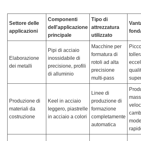
Componenti
Tipo di
Settore delle
Vant
dell'applicazione
attrezzatura
applicazioni
fond
principale
utilizzato
Macchine per
Picc
Pipi di acciaio
formatura di
tolle
Elaborazione
inossidabile di
rotoli ad alta
eccel
dei metalli
precisione, profili
precisione
quali
di alluminio
multi-pass
super
Prod
Linee di
mass
Produzione di
Keel in acciaio
produzione di
veloc
materiali da
leggero, piastrelle
formazione
camb
costruzione
in acciaio a colori
completamente
mode
automatica
rapid