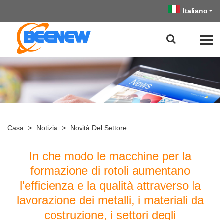
Italiano
Casa
>
Notizia
>
Novità Del Settore
In che modo le macchine per la
formazione di rotoli aumentano
l'efficienza e la qualità attraverso la
lavorazione dei metalli, i materiali da
costruzione, i settori degli